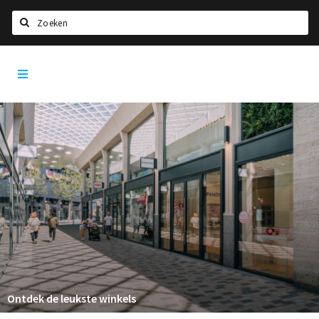
Zoeken
Tilburg
Home
City
App
Agenda
Deals
Nieuws, interviews & blogs
Eten
Drinken
Slapen
Recreatief
Winkels
Ontdek de leukste winkels
Winkelgebieden