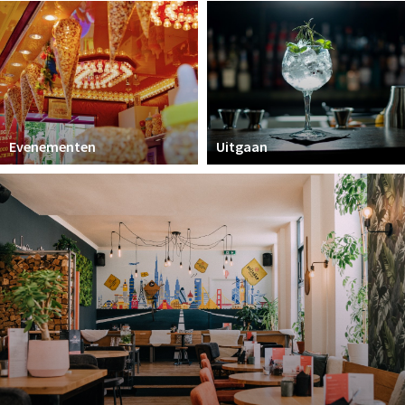
Parkeren
Bezienswaardigheden
Musea, theaters & podia
Uitjes & activiteiten
Evenementen
Uitgaan
Natuurgebieden
Andere City Apps
Inloggen