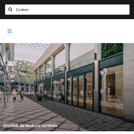
Zoeken
Tilburg
Home
City
App
Agenda
Deals
Nieuws, interviews & blogs
Eten
Drinken
Slapen
Recreatief
Winkels
Ontdek de leukste winkels
Winkelgebieden