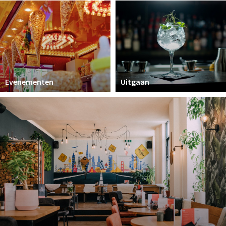
Parkeren
Bezienswaardigheden
Musea, theaters & podia
Uitjes & activiteiten
Evenementen
Uitgaan
Natuurgebieden
Andere City Apps
Inloggen