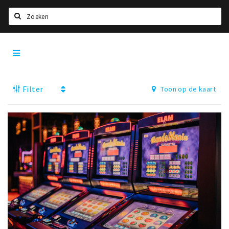
Zoeken
Tilburg
Home
City
App
Agenda
Filter
Toon op de kaart
Deals
Nieuws, interviews & blogs
Eten
Drinken
Slapen
Recreatief
Winkels
Winkelgebieden