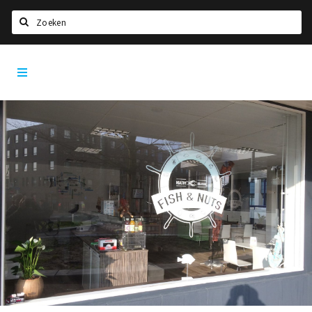
Zoeken
Tilburg
Home
City
App
Agenda
Deals
Nieuws, interviews & blogs
Eten
Drinken
Slapen
Recreatief
Winkels
Winkelgebieden