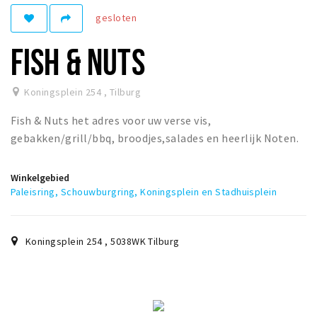
gesloten
Parkeren
FISH & NUTS
Bezienswaardigheden
Musea, theaters & podia
Koningsplein 254
,
Tilburg
Uitjes & activiteiten
Fish & Nuts het adres voor uw verse vis,
Natuurgebieden
gebakken/grill/bbq, broodjes,salades en heerlijk Noten.
Andere City Apps
Winkelgebied
Paleisring, Schouwburgring, Koningsplein en Stadhuisplein
Inloggen
Koningsplein 254
,
5038WK
Tilburg