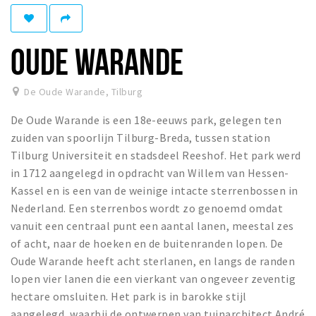
Parkeren
OUDE WARANDE
Bezienswaardigheden
Musea, theaters & podia
De Oude Warande
,
Tilburg
Uitjes & activiteiten
De Oude Warande is een 18e-eeuws park, gelegen ten
Natuurgebieden
zuiden van spoorlijn Tilburg-Breda, tussen station
Tilburg Universiteit en stadsdeel Reeshof. Het park werd
Andere City Apps
in 1712 aangelegd in opdracht van Willem van Hessen-
Kassel en is een van de weinige intacte sterrenbossen in
Nederland. Een sterrenbos wordt zo genoemd omdat
Inloggen
vanuit een centraal punt een aantal lanen, meestal zes
of acht, naar de hoeken en de buitenranden lopen. De
Oude Warande heeft acht sterlanen, en langs de randen
lopen vier lanen die een vierkant van ongeveer zeventig
hectare omsluiten. Het park is in barokke stijl
aangelegd, waarbij de ontwerpen van tuinarchitect André