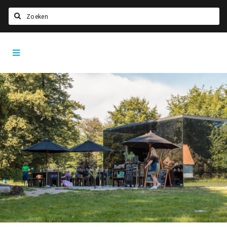
Zoeken
Tilburg
Home
City
App
Agenda
Deals
Nieuws, interviews & blogs
Eten
Drinken
Slapen
Recreatief
Winkels
Winkelgebieden