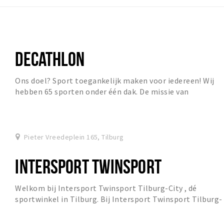
DECATHLON
Ons doel? Sport toegankelijk maken voor iedereen! Wij
hebben 65 sporten onder één dak. De missie van
Decathlon is om sport toegankelijk te maken voor...
Pieter Vreedeplein 165, Tilburg
INTERSPORT TWINSPORT
Welkom bij Intersport Twinsport Tilburg-City , dé
sportwinkel in Tilburg. Bij Intersport Twinsport Tilburg-
City staan klantvriendelijkheid, servicever...