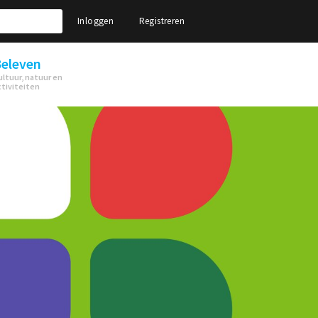
Inloggen
Registreren
eleven
ultuur, natuur en
ctiviteiten