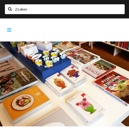
Zoeken
Tilburg
Home
City
App
Agenda
Deals
Nieuws, interviews & blogs
Eten
Drinken
Slapen
Recreatief
Winkels
Winkelgebieden