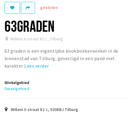
gesloten
Parkeren
63GRADEN
Bezienswaardigheden
Musea, theaters & podia
Willem II straat 82 c
,
Tilburg
Uitjes & activiteiten
63 graden is een eigentijdse kookboekenwinkel in de
Natuurgebieden
binnenstad van Tilburg, gevestigd in een pand met
karakter
Lees verder
Andere City Apps
Winkelgebied
Dwaalgebied
Inloggen
Willem II straat 82 c
,
5038BJ
Tilburg