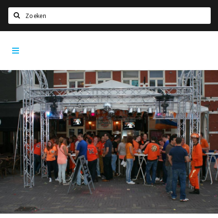
Zoeken
Tilburg
Home
City
App
Agenda
Deals
Nieuws, interviews & blogs
Eten
Drinken
Slapen
Recreatief
Winkels
Winkelgebieden