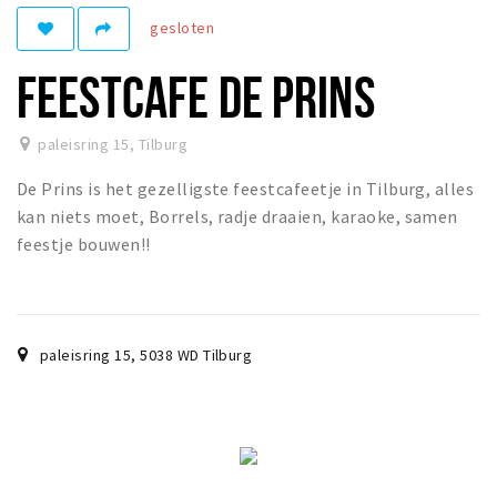
gesloten
Parkeren
FEESTCAFE DE PRINS
Bezienswaardigheden
Musea, theaters & podia
paleisring 15
,
Tilburg
Uitjes & activiteiten
De Prins is het gezelligste feestcafeetje in Tilburg, alles
Natuurgebieden
kan niets moet, Borrels, radje draaien, karaoke, samen
feestje bouwen!!
Andere City Apps
Inloggen
paleisring 15
,
5038 WD
Tilburg