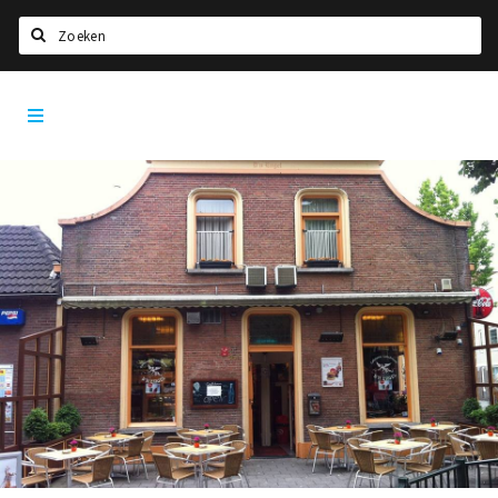
Zoeken
Tilburg
Home
City
App
Agenda
Deals
Nieuws, interviews & blogs
Eten
Drinken
Slapen
Recreatief
Winkels
Winkelgebieden