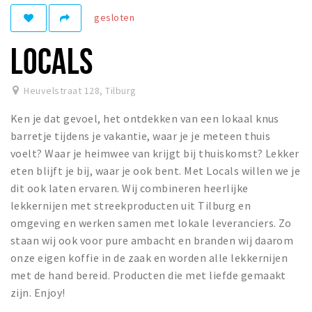
gesloten
Parkeren
LOCALS
Bezienswaardigheden
Musea, theaters & podia
Heuvelstraat 128
,
Tilburg
Uitjes & activiteiten
Ken je dat gevoel, het ontdekken van een lokaal knus
Natuurgebieden
barretje tijdens je vakantie, waar je je meteen thuis
voelt? Waar je heimwee van krijgt bij thuiskomst? Lekker
Andere City Apps
eten blijft je bij, waar je ook bent. Met Locals willen we je
dit ook laten ervaren. Wij combineren heerlijke
lekkernijen met streekproducten uit Tilburg en
Inloggen
omgeving en werken samen met lokale leveranciers. Zo
staan wij ook voor pure ambacht en branden wij daarom
onze eigen koffie in de zaak en worden alle lekkernijen
met de hand bereid. Producten die met liefde gemaakt
zijn. Enjoy!