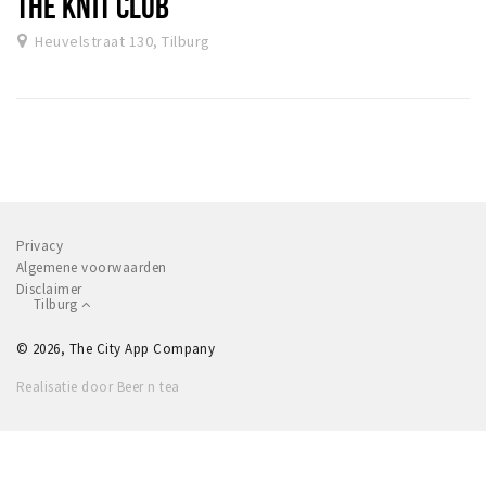
THE KNIT CLUB
Heuvelstraat 130, Tilburg
Privacy
Algemene voorwaarden
Disclaimer
Tilburg
© 2026, The City App Company
Realisatie door Beer n tea