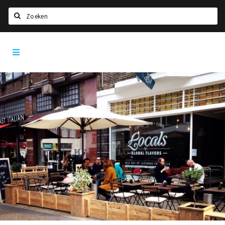
Zoeken
Tilburg
Home
City
App
Agenda
Deals
Nieuws, interviews & blogs
Eten
Drinken
Slapen
Recreatief
Winkels
Winkelgebieden