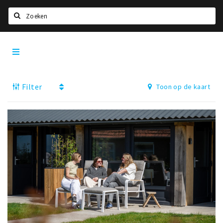
Zoeken
Tilburg
Home
City
App
Agenda
Filter
Toon op de kaart
Deals
Nieuws, interviews & blogs
Eten
Drinken
Slapen
Recreatief
Winkels
Winkelgebieden