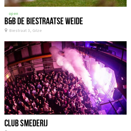
Parkeren
open
B&B DE BIESTRAATSE WEIDE
Bezienswaardigheden
Biestraat 3, Gilze
Musea, theaters & podia
Uitjes & activiteiten
Natuurgebieden
Andere City Apps
Inloggen
CLUB SMEDERIJ